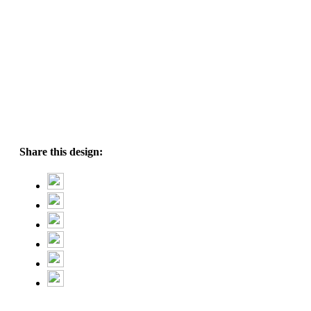
Share this design: