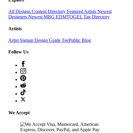
All Designs
Content Directory
Featured Artists
Newest
Designers
Newest MBG EDMTOGEL
Tag Directory
Artists
Artist Signup
Design Guide
TeePublic Blog
Follow Us
We Accept