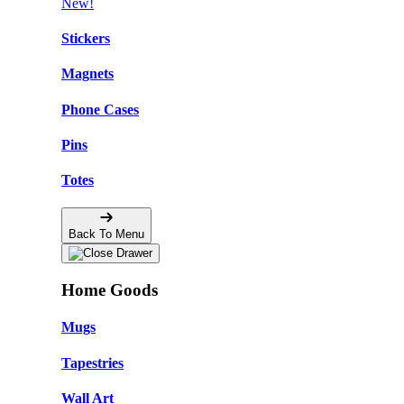
New!
Stickers
Magnets
Phone Cases
Pins
Totes
Back To Menu
Home Goods
Mugs
Tapestries
Wall Art