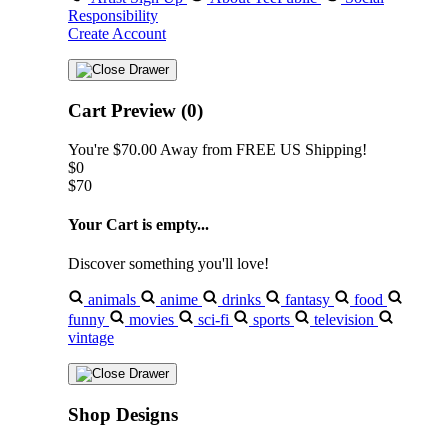
Responsibility
Create Account
Cart Preview (0)
You're
$70.00
Away from
FREE US Shipping!
$0
$70
Your Cart is empty...
Discover something you'll love!
animals
anime
drinks
fantasy
food
funny
movies
sci-fi
sports
television
vintage
Shop Designs