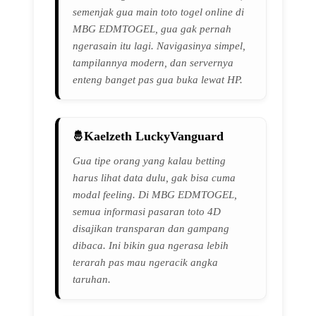
semenjak gua main toto togel online di
MBG EDMTOGEL, gua gak pernah
ngerasain itu lagi. Navigasinya simpel,
tampilannya modern, dan servernya
enteng banget pas gua buka lewat HP.
Kaelzeth LuckyVanguard
Gua tipe orang yang kalau betting
harus lihat data dulu, gak bisa cuma
modal feeling. Di MBG EDMTOGEL,
semua informasi pasaran toto 4D
disajikan transparan dan gampang
dibaca. Ini bikin gua ngerasa lebih
terarah pas mau ngeracik angka
taruhan.