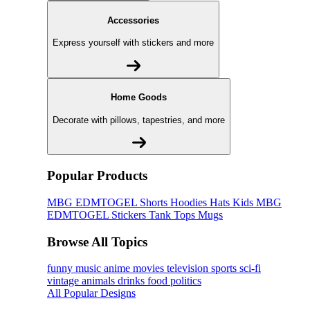
Accessories
Express yourself with stickers and more
Home Goods
Decorate with pillows, tapestries, and more
Popular Products
MBG EDMTOGEL
Shorts
Hoodies
Hats
Kids MBG
EDMTOGEL
Stickers
Tank Tops
Mugs
Browse All Topics
funny
music
anime
movies
television
sports
sci-fi
vintage
animals
drinks
food
politics
All Popular Designs