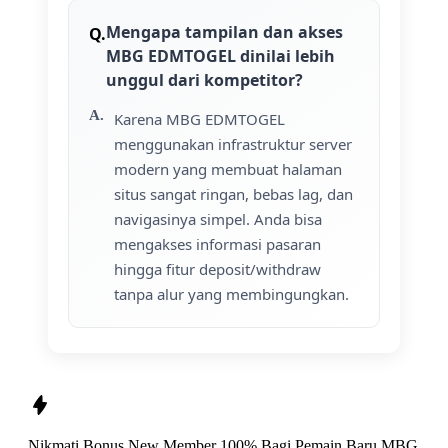
Mengapa tampilan dan akses
MBG EDMTOGEL dinilai lebih
unggul dari kompetitor?
Karena MBG EDMTOGEL
menggunakan infrastruktur server
modern yang membuat halaman
situs sangat ringan, bebas lag, dan
navigasinya simpel. Anda bisa
mengakses informasi pasaran
hingga fitur deposit/withdraw
tanpa alur yang membingungkan.
Nikmati
Bonus New Member 100%
Bagi Pemain Baru
MBG