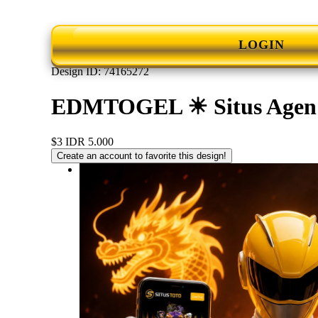
LOGIN
Design ID: 74165272
EDMTOGEL ☀︎ Situs Agen 
$3
IDR 5.000
Create an account to favorite this design!