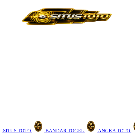
SITUS TOTO
BANDAR TOGEL
ANGKA TOTO