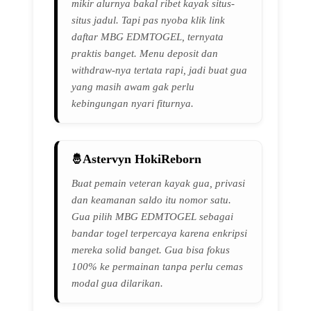
mikir alurnya bakal ribet kayak situs-
situs jadul. Tapi pas nyoba klik link
daftar MBG EDMTOGEL, ternyata
praktis banget. Menu deposit dan
withdraw-nya tertata rapi, jadi buat gua
yang masih awam gak perlu
kebingungan nyari fiturnya.
Astervyn HokiReborn
Buat pemain veteran kayak gua, privasi
dan keamanan saldo itu nomor satu.
Gua pilih MBG EDMTOGEL sebagai
bandar togel terpercaya karena enkripsi
mereka solid banget. Gua bisa fokus
100% ke permainan tanpa perlu cemas
modal gua dilarikan.