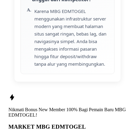
Karena MBG EDMTOGEL
menggunakan infrastruktur server
modern yang membuat halaman
situs sangat ringan, bebas lag, dan
navigasinya simpel. Anda bisa
mengakses informasi pasaran
hingga fitur deposit/withdraw
tanpa alur yang membingungkan.
Nikmati
Bonus New Member 100%
Bagi Pemain Baru
MBG
EDMTOGEL!
MARKET MBG EDMTOGEL