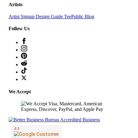
Artists
Artist Signup
Design Guide
TeePublic Blog
Follow Us
We Accept