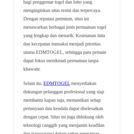
bagi penggemar togel dan lotto yang
menginginkan situs resmi dan terpercaya.
Dengan reputasi premium, situs ini
menawarkan berbagai jenis permainan togel
yang lengkap dan menarik. Keamanan data
dan kecepatan transaksi menjadi prioritas
utama EDMTOGEL, sehingga para pemain
dapat fokus menikmati permainan tanpa
khawatir.
Selain itu,
EDMTOGEL
menyediakan
dukungan pelanggan profesional yang siap
membantu kapan saja, memastikan setiap
pertanyaan dan kendala dapat diselesaikan
dengan cepat. Situs ini juga didukung oleh
teknologi canggih yang menjamin keadilan
dan transparansi dalam setiap permainan.