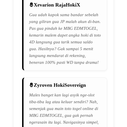
Xevarion RajaHokiX
Gua udah kapok sama bandar sebelah
yang giliran gua JP malah akun di-ban.
Pas gua pindah ke MBG EDMTOGEL,
kemarin malem dapet angka hoki di toto
4D langsung gua tarik semua saldo
gua. Hasilnya? Gak sampai 5 menit
langsung mendarat di rekening,
beneran 100% pasti WD tanpa drama!
Zyroven HokiSovereign
Males banget kan lagi asyik nge-slot
tiba-tiba lag atau keluar sendiri? Nah,
semenjak gua main toto togel online di
MBG EDMTOGEL, gua gak pernah
ngerasain itu lagi. Navigasinya simpel,