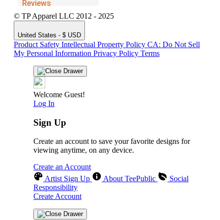
© TP Apparel LLC 2012 - 2025
United States - $ USD
Product Safety
Intellectual Property Policy
CA: Do Not Sell
My Personal Information
Privacy Policy
Terms
Welcome Guest!
Log In
Sign Up
Create an account to save your favorite designs for
viewing anytime, on any device.
Create an Account
Artist Sign Up
About TeePublic
Social
Responsibility
Create Account