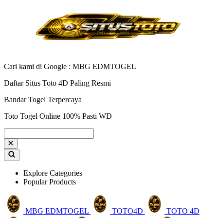
Cari kami di Google : MBG EDMTOGEL
Daftar Situs Toto 4D Paling Resmi
Bandar Togel Terpercaya
Toto Togel Online 100% Pasti WD
Explore Categories
Popular Products
MBG EDMTOGEL
TOTO4D
TOTO 4D