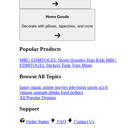
Home Goods
Decorate with pillows, tapestries, and more
Popular Products
MBG EDMTOGEL
Shorts
Hoodies
Hats
Kids MBG
EDMTOGEL
Stickers
Tank Tops
Mugs
Browse All Topics
funny
music
anime
movies
television
sports
sci-fi
vintage
animals
drinks
food
politics
All Popular Designs
Support
Order Status
FAQ
Contact Us