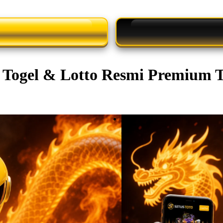
Togel & Lotto Resmi Premium T