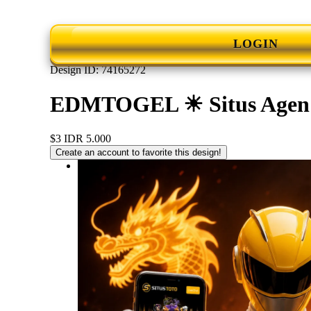
LOGIN
Design ID: 74165272
EDMTOGEL ☀︎ Situs Agen 
$3
IDR 5.000
Create an account to favorite this design!