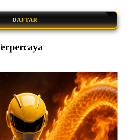
DAFTAR
erpercaya