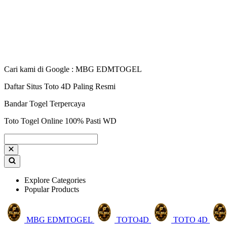
Cari kami di Google : MBG EDMTOGEL
Daftar Situs Toto 4D Paling Resmi
Bandar Togel Terpercaya
Toto Togel Online 100% Pasti WD
Explore Categories
Popular Products
MBG EDMTOGEL
TOTO4D
TOTO 4D