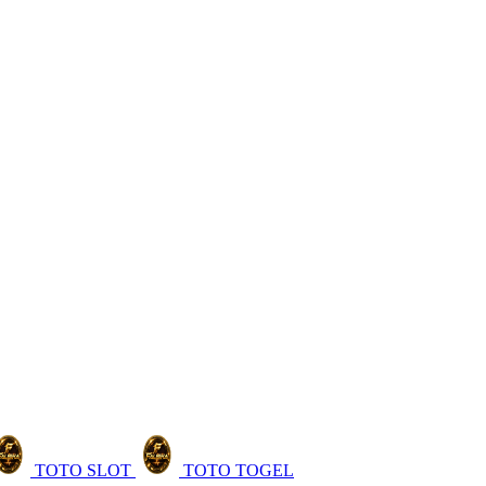
TOTO SLOT
TOTO TOGEL