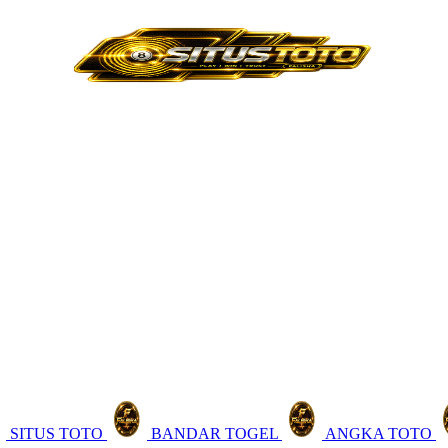
SITUS TOTO
BANDAR TOGEL
ANGKA TOTO