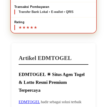
Transaksi Pembayaran
Transfer Bank Lokal • E-wallet • QRIS
Rating
Artikel EDMTOGEL
EDMTOGEL ☀︎ Situs Agen Togel
& Lotto Resmi Premium
Terpercaya
EDMTOGEL
hadir sebagai solusi terbaik