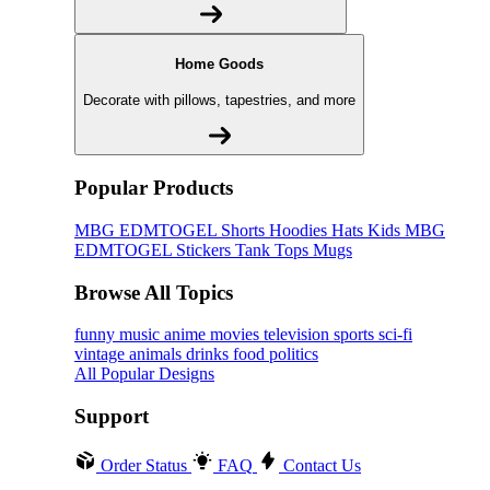
Home Goods
Decorate with pillows, tapestries, and more
Popular Products
MBG EDMTOGEL
Shorts
Hoodies
Hats
Kids MBG
EDMTOGEL
Stickers
Tank Tops
Mugs
Browse All Topics
funny
music
anime
movies
television
sports
sci-fi
vintage
animals
drinks
food
politics
All Popular Designs
Support
Order Status
FAQ
Contact Us