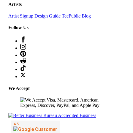
Artists
Artist Signup
Design Guide
TeePublic Blog
Follow Us
We Accept