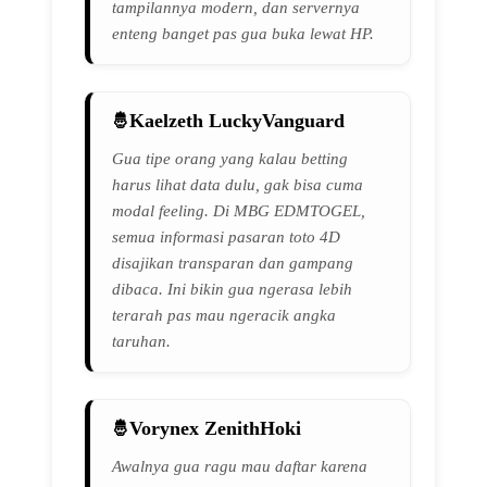
tampilannya modern, dan servernya
enteng banget pas gua buka lewat HP.
Kaelzeth LuckyVanguard
Gua tipe orang yang kalau betting
harus lihat data dulu, gak bisa cuma
modal feeling. Di MBG EDMTOGEL,
semua informasi pasaran toto 4D
disajikan transparan dan gampang
dibaca. Ini bikin gua ngerasa lebih
terarah pas mau ngeracik angka
taruhan.
Vorynex ZenithHoki
Awalnya gua ragu mau daftar karena