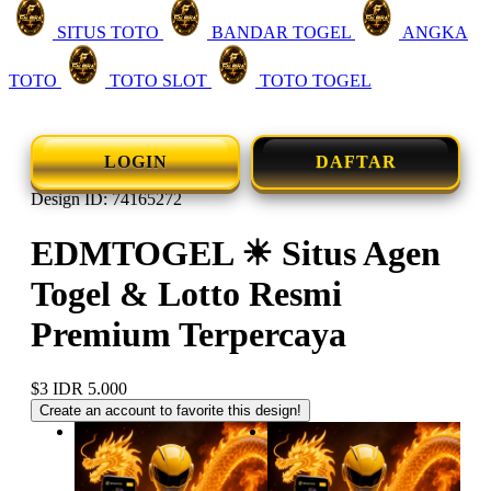
SITUS TOTO
BANDAR TOGEL
ANGKA
TOTO
TOTO SLOT
TOTO TOGEL
LOGIN
DAFTAR
Design ID: 74165272
EDMTOGEL ☀︎ Situs Agen
Togel & Lotto Resmi
Premium Terpercaya
$3
IDR 5.000
Create an account to favorite this design!