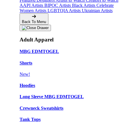
Featured Designers
Artists to Watch
Creators to Watch
AAPI Artists
BIPOC Artists
Black Artists
Celebrate
Women Artists
LGBTQIA Artists
Ukrainian Artists
Back To Menu
Adult Apparel
MBG EDMTOGEL
Shorts
New!
Hoodies
Long Sleeve MBG EDMTOGEL
Crewneck Sweatshirts
Tank Tops