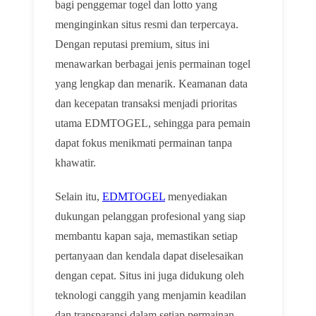
bagi penggemar togel dan lotto yang
menginginkan situs resmi dan terpercaya.
Dengan reputasi premium, situs ini
menawarkan berbagai jenis permainan togel
yang lengkap dan menarik. Keamanan data
dan kecepatan transaksi menjadi prioritas
utama EDMTOGEL, sehingga para pemain
dapat fokus menikmati permainan tanpa
khawatir.
Selain itu,
EDMTOGEL
menyediakan
dukungan pelanggan profesional yang siap
membantu kapan saja, memastikan setiap
pertanyaan dan kendala dapat diselesaikan
dengan cepat. Situs ini juga didukung oleh
teknologi canggih yang menjamin keadilan
dan transparansi dalam setiap permainan.