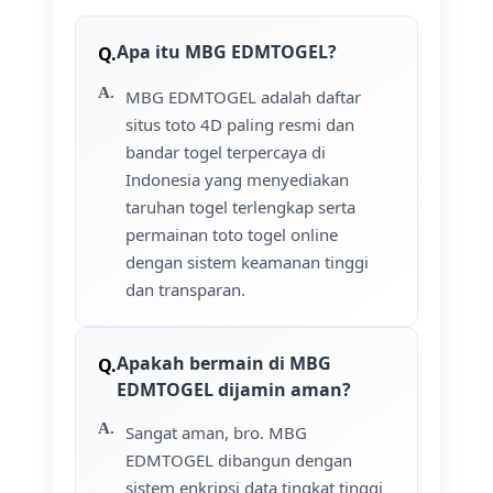
Apa itu MBG EDMTOGEL?
MBG EDMTOGEL adalah daftar
situs toto 4D paling resmi dan
bandar togel terpercaya di
Indonesia yang menyediakan
taruhan togel terlengkap serta
permainan toto togel online
dengan sistem keamanan tinggi
dan transparan.
Apakah bermain di MBG
EDMTOGEL dijamin aman?
Sangat aman, bro. MBG
EDMTOGEL dibangun dengan
sistem enkripsi data tingkat tinggi