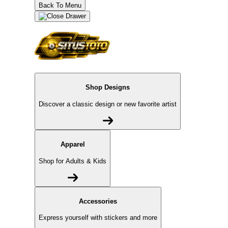
Back To Menu
Shop Designs
Discover a classic design or new favorite artist
Apparel
Shop for Adults & Kids
Accessories
Express yourself with stickers and more