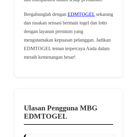
Bergabunglah dengan
EDMTOGEL
sekarang
dan rasakan sensasi bermain togel dan lotto
dengan layanan premium yang
mengutamakan kepuasan pelanggan. Jadikan
EDMTOGEL teman terpercaya Anda dalam
meraih kemenangan besar!
Ulasan Pengguna MBG
EDMTOGEL