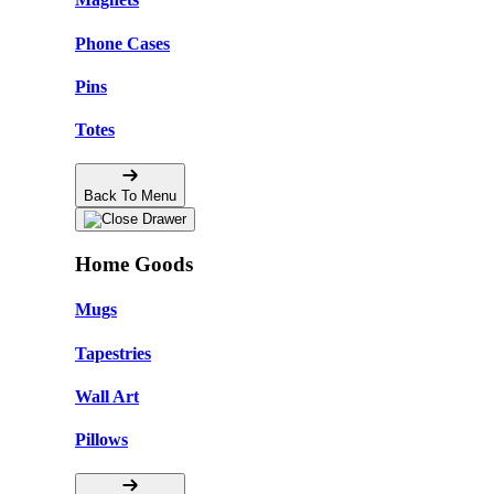
Phone Cases
Pins
Totes
Back To Menu
Home Goods
Mugs
Tapestries
Wall Art
Pillows