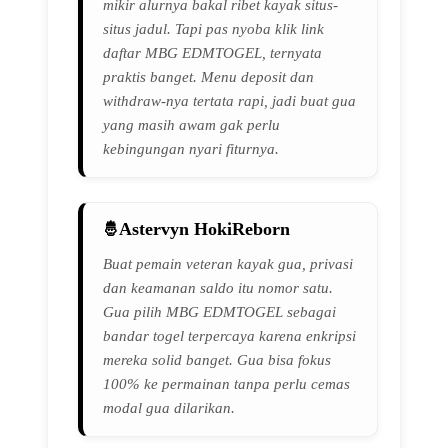
mikir alurnya bakal ribet kayak situs-
situs jadul. Tapi pas nyoba klik link
daftar MBG EDMTOGEL, ternyata
praktis banget. Menu deposit dan
withdraw-nya tertata rapi, jadi buat gua
yang masih awam gak perlu
kebingungan nyari fiturnya.
Astervyn HokiReborn
Buat pemain veteran kayak gua, privasi
dan keamanan saldo itu nomor satu.
Gua pilih MBG EDMTOGEL sebagai
bandar togel terpercaya karena enkripsi
mereka solid banget. Gua bisa fokus
100% ke permainan tanpa perlu cemas
modal gua dilarikan.