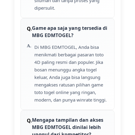
siluman dan tanpa proses yang
dipersulit.
Game apa saja yang tersedia di
MBG EDMTOGEL?
Di MBG EDMTOGEL, Anda bisa
menikmati berbagai pasaran toto
4D paling resmi dan populer. Jika
bosan menunggu angka togel
keluar, Anda juga bisa langsung
mengakses ratusan pilihan game
toto togel online yang ringan,
modern, dan punya winrate tinggi.
Mengapa tampilan dan akses
MBG EDMTOGEL dinilai lebih
unggul dari kompetitor?