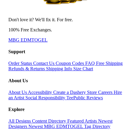
Don't love it? We'll fix it. For free.
100% Free Exchanges.
MBG EDMTOGEL
Support
Order Status
Contact Us
Coupon Codes
FAQ
Free Shipping
Refunds & Returns
Shipping Info
Size Chart
About Us
About Us
Accessibility
Create a Dashery Store
Careers
Hire
an Artist
Social Responsibility
TeePublic Reviews
Explore
All Designs
Content Directory
Featured Artists
Newest
Designers
Newest MBG EDMTOGEL
Tag Directory