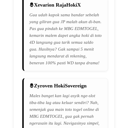
Xevarion RajaHokiX
Gua udah kapok sama bandar sebelah
yang giliran gua JP malah akun di-ban.
Pas gua pindah ke MBG EDMTOGEL,
kemarin malem dapet angka hoki di toto
4D langsung gua tarik semua saldo
gua. Hasilnya? Gak sampai 5 menit
langsung mendarat di rekening,
beneran 100% pasti WD tanpa drama!
Zyroven HokiSovereign
Males banget kan lagi asyik nge-slot
tiba-tiba lag atau keluar sendiri? Nah,
semenjak gua main toto togel online di
MBG EDMTOGEL, gua gak pernah
ngerasain itu lagi. Navigasinya simpel,