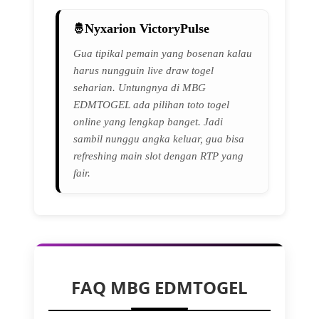
Nyxarion VictoryPulse
Gua tipikal pemain yang bosenan kalau
harus nungguin live draw togel
seharian. Untungnya di MBG
EDMTOGEL ada pilihan toto togel
online yang lengkap banget. Jadi
sambil nunggu angka keluar, gua bisa
refreshing main slot dengan RTP yang
fair.
FAQ MBG EDMTOGEL