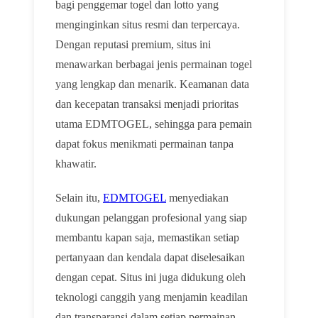
bagi penggemar togel dan lotto yang
menginginkan situs resmi dan terpercaya.
Dengan reputasi premium, situs ini
menawarkan berbagai jenis permainan togel
yang lengkap dan menarik. Keamanan data
dan kecepatan transaksi menjadi prioritas
utama EDMTOGEL, sehingga para pemain
dapat fokus menikmati permainan tanpa
khawatir.
Selain itu,
EDMTOGEL
menyediakan
dukungan pelanggan profesional yang siap
membantu kapan saja, memastikan setiap
pertanyaan dan kendala dapat diselesaikan
dengan cepat. Situs ini juga didukung oleh
teknologi canggih yang menjamin keadilan
dan transparansi dalam setiap permainan.