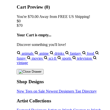
Cart Preview (0)
You're
$70.00
Away from
FREE US Shipping!
$0
$70
Your Cart is empty...
Discover something you'll love!
animals
anime
drinks
fantasy
food
funny
movies
sci-fi
sports
television
vintage
Shop Designs
New Tees on Sale
Newest Designers
Tag Directory
Artist Collections