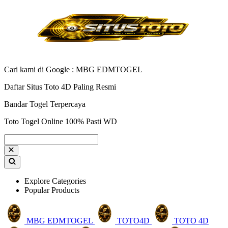
Cari kami di Google : MBG EDMTOGEL
Daftar Situs Toto 4D Paling Resmi
Bandar Togel Terpercaya
Toto Togel Online 100% Pasti WD
Explore Categories
Popular Products
MBG EDMTOGEL
TOTO4D
TOTO 4D