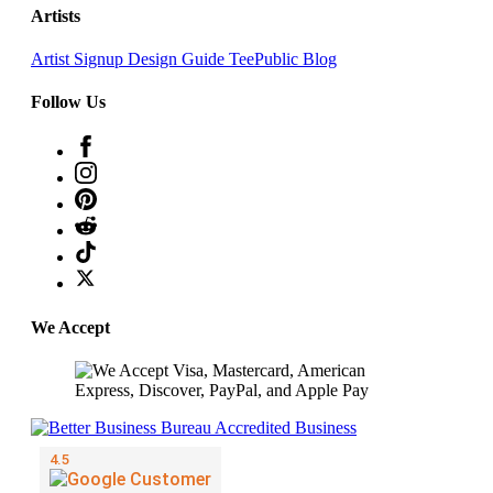
Artists
Artist Signup
Design Guide
TeePublic Blog
Follow Us
We Accept