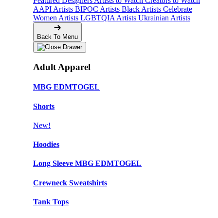
Featured Designers
Artists to Watch
Creators to Watch
AAPI Artists
BIPOC Artists
Black Artists
Celebrate
Women Artists
LGBTQIA Artists
Ukrainian Artists
Back To Menu
Adult Apparel
MBG EDMTOGEL
Shorts
New!
Hoodies
Long Sleeve MBG EDMTOGEL
Crewneck Sweatshirts
Tank Tops