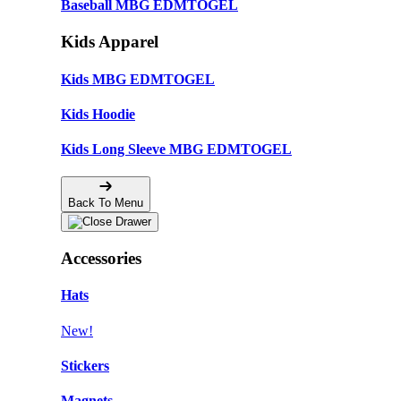
Baseball MBG EDMTOGEL
Kids Apparel
Kids MBG EDMTOGEL
Kids Hoodie
Kids Long Sleeve MBG EDMTOGEL
Back To Menu
Accessories
Hats
New!
Stickers
Magnets