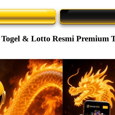
Togel & Lotto Resmi Premium T