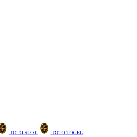
TOTO SLOT
TOTO TOGEL