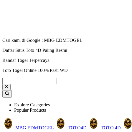
Cari kami di Google : MBG EDMTOGEL
Daftar Situs Toto 4D Paling Resmi
Bandar Togel Terpercaya
Toto Togel Online 100% Pasti WD
Explore Categories
Popular Products
MBG EDMTOGEL
TOTO4D
TOTO 4D