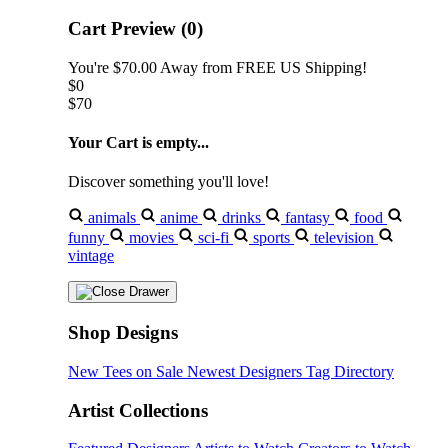
Cart Preview (0)
You're
$70.00
Away from
FREE US Shipping!
$0
$70
Your Cart is empty...
Discover something you'll love!
animals
anime
drinks
fantasy
food
funny
movies
sci-fi
sports
television
vintage
Shop Designs
New Tees on Sale
Newest Designers
Tag Directory
Artist Collections