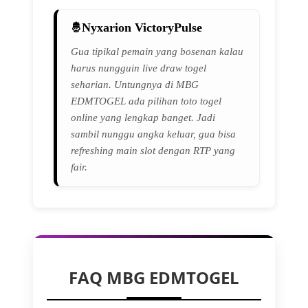
Nyxarion VictoryPulse
Gua tipikal pemain yang bosenan kalau
harus nungguin live draw togel
seharian. Untungnya di MBG
EDMTOGEL ada pilihan toto togel
online yang lengkap banget. Jadi
sambil nunggu angka keluar, gua bisa
refreshing main slot dengan RTP yang
fair.
FAQ MBG EDMTOGEL