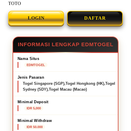
TOTO
LOGIN
DAFTAR
INFORMASI LENGKAP EDMTOGEL
Nama Situs
EDMTOGEL
Jenis Pasaran
Togel Singapore (SGP),Togel Hongkong (HK),Togel
Sydney (SDY),Togel Macau (Macao)
Minimal Deposit
IDR 5,000
Minimal Withdraw
IDR 50.000