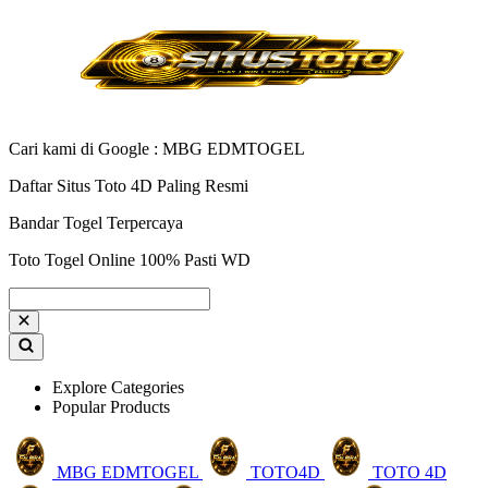
Cari kami di Google : MBG EDMTOGEL
Daftar Situs Toto 4D Paling Resmi
Bandar Togel Terpercaya
Toto Togel Online 100% Pasti WD
Explore Categories
Popular Products
MBG EDMTOGEL
TOTO4D
TOTO 4D