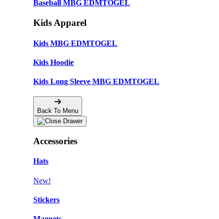
Baseball MBG EDMTOGEL
Kids Apparel
Kids MBG EDMTOGEL
Kids Hoodie
Kids Long Sleeve MBG EDMTOGEL
Back To Menu
Accessories
Hats
New!
Stickers
Magnets