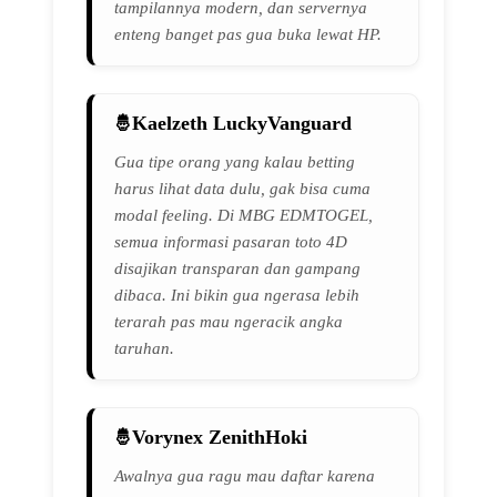
tampilannya modern, dan servernya
enteng banget pas gua buka lewat HP.
Kaelzeth LuckyVanguard
Gua tipe orang yang kalau betting
harus lihat data dulu, gak bisa cuma
modal feeling. Di MBG EDMTOGEL,
semua informasi pasaran toto 4D
disajikan transparan dan gampang
dibaca. Ini bikin gua ngerasa lebih
terarah pas mau ngeracik angka
taruhan.
Vorynex ZenithHoki
Awalnya gua ragu mau daftar karena