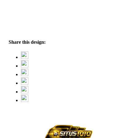
Share this design: