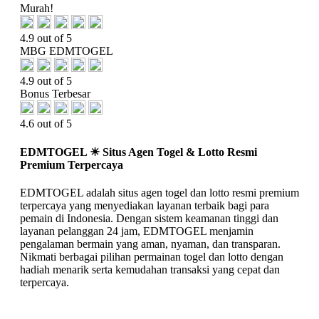
Murah!
4.9 out of 5
MBG EDMTOGEL
4.9 out of 5
Bonus Terbesar
4.6 out of 5
EDMTOGEL ☀︎ Situs Agen Togel & Lotto Resmi
Premium Terpercaya
EDMTOGEL adalah situs agen togel dan lotto resmi premium
terpercaya yang menyediakan layanan terbaik bagi para
pemain di Indonesia. Dengan sistem keamanan tinggi dan
layanan pelanggan 24 jam, EDMTOGEL menjamin
pengalaman bermain yang aman, nyaman, dan transparan.
Nikmati berbagai pilihan permainan togel dan lotto dengan
hadiah menarik serta kemudahan transaksi yang cepat dan
terpercaya.