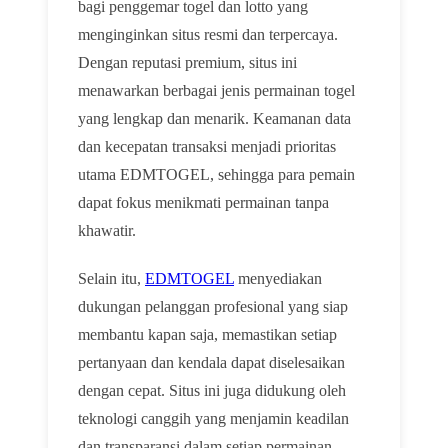
bagi penggemar togel dan lotto yang
menginginkan situs resmi dan terpercaya.
Dengan reputasi premium, situs ini
menawarkan berbagai jenis permainan togel
yang lengkap dan menarik. Keamanan data
dan kecepatan transaksi menjadi prioritas
utama EDMTOGEL, sehingga para pemain
dapat fokus menikmati permainan tanpa
khawatir.
Selain itu,
EDMTOGEL
menyediakan
dukungan pelanggan profesional yang siap
membantu kapan saja, memastikan setiap
pertanyaan dan kendala dapat diselesaikan
dengan cepat. Situs ini juga didukung oleh
teknologi canggih yang menjamin keadilan
dan transparansi dalam setiap permainan.