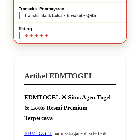
Transaksi Pembayaran
Transfer Bank Lokal • E-wallet • QRIS
Rating
Artikel EDMTOGEL
EDMTOGEL ☀︎ Situs Agen Togel
& Lotto Resmi Premium
Terpercaya
EDMTOGEL
hadir sebagai solusi terbaik