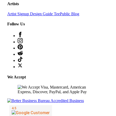
Artists
Artist Signup
Design Guide
TeePublic Blog
Follow Us
We Accept