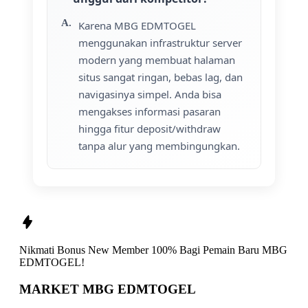
Karena MBG EDMTOGEL
menggunakan infrastruktur server
modern yang membuat halaman
situs sangat ringan, bebas lag, dan
navigasinya simpel. Anda bisa
mengakses informasi pasaran
hingga fitur deposit/withdraw
tanpa alur yang membingungkan.
Nikmati
Bonus New Member 100%
Bagi Pemain Baru
MBG
EDMTOGEL!
MARKET MBG EDMTOGEL